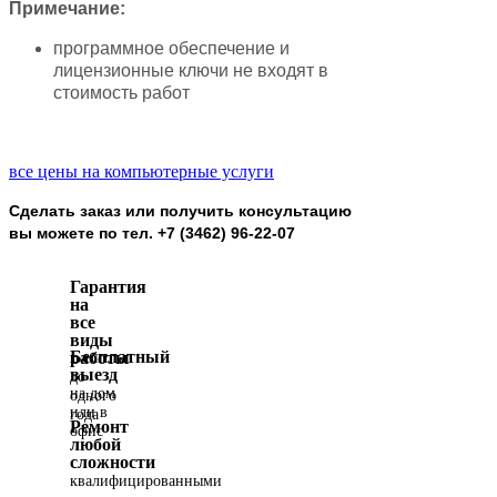
Примечание:
программное обеспечение и
лицензионные ключи не входят в
стоимость работ
все цены на компьютерные услуги
Сделать заказ или получить консультацию
вы можете по тел. +7 (3462) 96-22-07
Гарантия
на
все
виды
Бесплатный
работы
выезд
до
на дом
одного
или в
года
Ремонт
офис
любой
сложности
квалифицированными