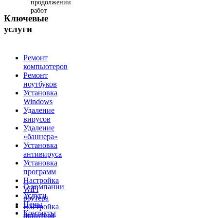
продолжении
работ
Ключевые
услуги
Ремонт
компьютеров
Ремонт
ноутбуков
Установка
Windows
Удаление
вирусов
Удаление
«баннера»
Установка
антивируса
Установка
программ
Настройка
О компании
WiFi
Услуги
роутера
Цены
Настройка
Контакты
принтера