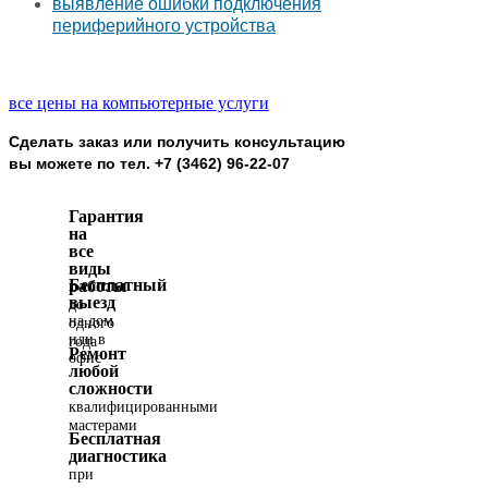
выявление ошибки подключения
периферийного устройства
все цены на компьютерные услуги
Сделать заказ или получить консультацию
вы можете по тел. +7 (3462) 96-22-07
Гарантия
на
все
виды
Бесплатный
работы
выезд
до
на дом
одного
или в
года
Ремонт
офис
любой
сложности
квалифицированными
мастерами
Бесплатная
диагностика
при