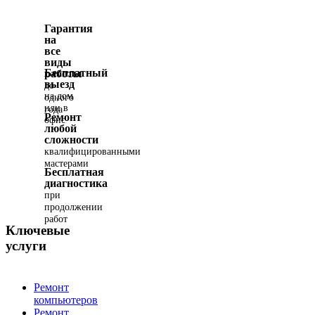
Гарантия
на
все
виды
Бесплатный
работы
выезд
до
на дом
одного
или в
года
Ремонт
офис
любой
сложности
квалифицированными
мастерами
Бесплатная
диагностика
при
продолжении
работ
Ключевые
услуги
Ремонт
компьютеров
Ремонт